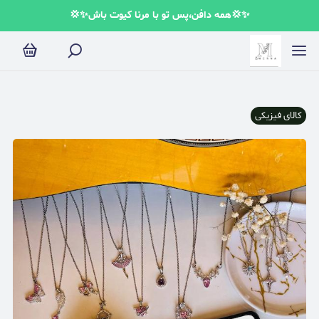
✨💢همه دافن،پس تو با مرنا کیوت باش✨💢
کالای فیزیکی