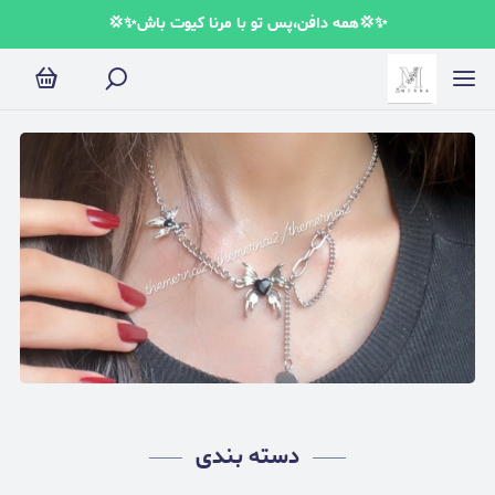
✨💢همه دافن،پس تو با مرنا کیوت باش✨💢
دسته بندی