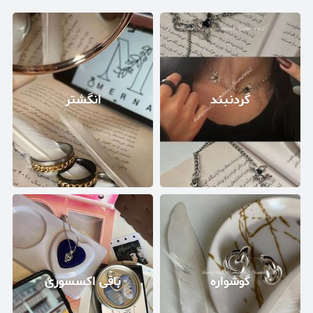
گردنبند
انگشتر
گوشواره
باقی اکسسوری