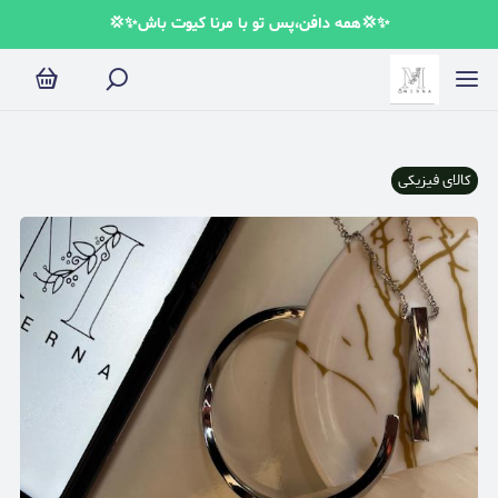
✨💢همه دافن،پس تو با مرنا کیوت باش✨💢
کالای فیزیکی